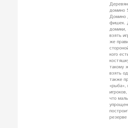
Деревянн
домино S
Домино 
фишек. 
домики,
взять иг
же прави
стороной
кого ес
костяшк
такому ж
взять од
также пр
«рыба», 
игроков,
что малы
упрощен
построит
резерве