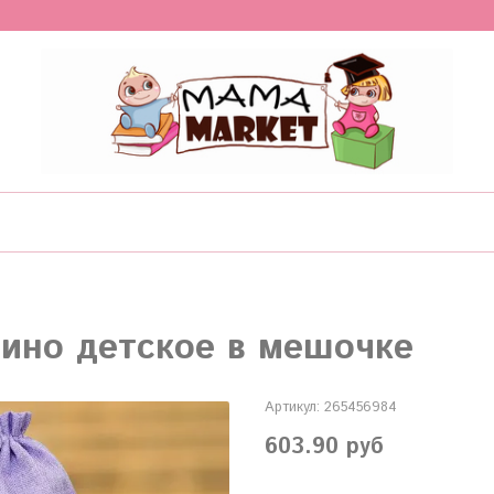
ино детское в мешочке
Артикул:
265456984
603.90 руб