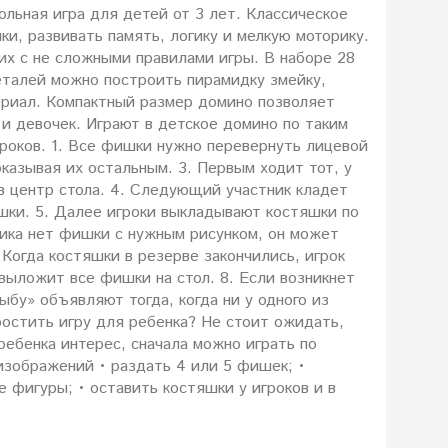
льная игра для детей от 3 лет. Классическое
ки, развивать память, логику и мелкую моторику.
х с не сложными правилами игры. В наборе 28
еталей можно построить пирамидку змейку,
териал. Компактный размер домино позволяет
 и девочек. Играют в детское домино по таким
игроков. 1. Все фишки нужно перевернуть лицевой
казывая их остальным. 3. Первым ходит тот, у
в центр стола. 4. Следующий участник кладет
шки. 5. Далее игроки выкладывают костяшки по
тника нет фишки с нужным рисунком, он может
 Когда костяшки в резерве закончились, игрок
 выложит все фишки на стол. 8. Если возникнет
ыбу» объявляют тогда, когда ни у одного из
ростить игру для ребенка? Не стоит ожидать,
ребенка интерес, сначала можно играть по
изображений • раздать 4 или 5 фишек; •
 фигуры; • оставить костяшки у игроков и в