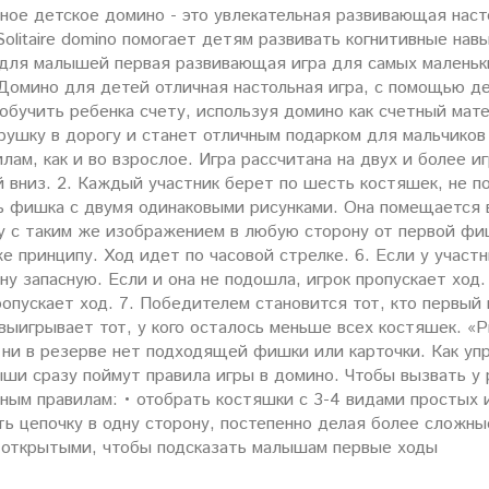
ое детское домино - это увлекательная развивающая насто
olitaire domino помогает детям развивать когнитивные навы
для малышей первая развивающая игра для самых маленьки
Домино для детей отличная настольная игра, с помощью д
 обучить ребенка счету, используя домино как счетный ма
рушку в дорогу и станет отличным подарком для мальчиков
лам, как и во взрослое. Игра рассчитана на двух и более 
 вниз. 2. Каждый участник берет по шесть костяшек, не по
ть фишка с двумя одинаковыми рисунками. Она помещается 
у с таким же изображением в любую сторону от первой фи
е принципу. Ход идет по часовой стрелке. 6. Если у учас
ну запасную. Если и она не подошла, игрок пропускает ход.
опускает ход. 7. Победителем становится тот, кто первый
выигрывает тот, у кого осталось меньше всех костяшек. «Р
 ни в резерве нет подходящей фишки или карточки. Как уп
ши сразу поймут правила игры в домино. Чтобы вызвать у 
ным правилам: • отобрать костяшки с 3-4 видами простых 
ь цепочку в одну сторону, постепенно делая более сложные
 открытыми, чтобы подсказать малышам первые ходы